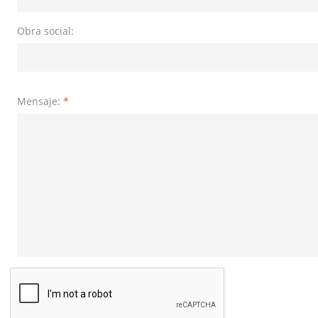
Obra social:
Mensaje:
*